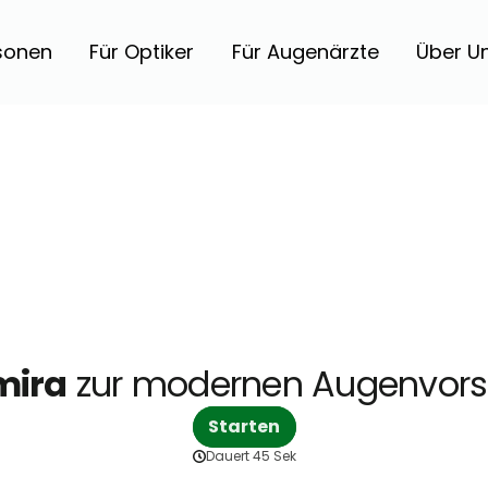
rsonen
Für Optiker
Für Augenärzte
Über U